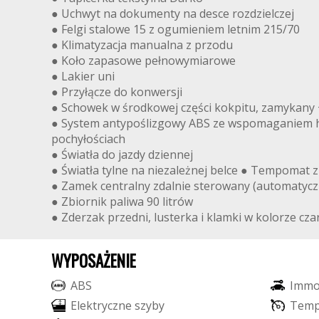
● Uchwyt na dokumenty na desce rozdzielczej
● Felgi stalowe 15 z ogumieniem letnim 215/70
● Klimatyzacja manualna z przodu
● Koło zapasowe pełnowymiarowe
● Lakier uni
● Przyłącze do konwersji
● Schowek w środkowej części kokpitu, zamykany 
● System antypoślizgowy ABS ze wspomaganiem ha
pochyłościach
● Światła do jazdy dziennej
● Światła tylne na niezależnej belce ● Tempomat 
● Zamek centralny zdalnie sterowany (automatyc
● Zbiornik paliwa 90 litrów
● Zderzak przedni, lusterka i klamki w kolorze cz
WYPOSAŻENIE
A
B
S
I
m
m
E
l
e
k
t
r
y
c
z
n
e
s
z
y
b
y
T
e
m