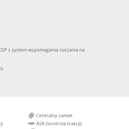
 ESP z system wspomagania ruszania na
ch
C
e
n
t
r
a
l
n
y
z
a
m
e
k
c
y
A
S
R
(
k
o
n
t
r
o
l
a
t
r
a
k
c
j
i
)