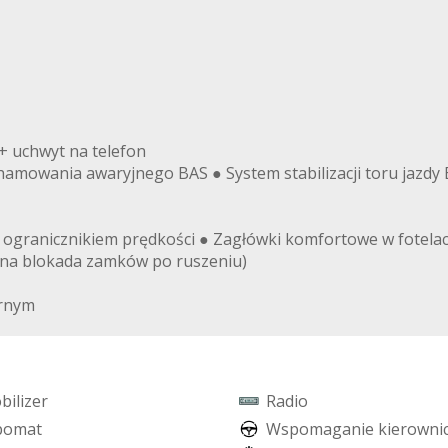
+ uchwyt na telefon
mowania awaryjnego BAS ● System stabilizacji toru jazdy
z ogranicznikiem prędkości ● Zagłówki komfortowe w fotela
zna blokada zamków po ruszeniu)
arnym
o
b
i
l
i
z
e
r
R
a
d
i
o
p
o
m
a
t
W
s
p
o
m
a
g
a
n
i
e
k
i
e
r
o
w
n
i