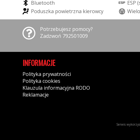
B
l
u
e
t
o
o
t
h
E
S
P
(
P
o
d
u
s
z
k
a
p
o
w
i
e
t
r
z
n
a
k
i
e
r
o
w
c
y
W
i
e
l
Potrzebujesz pomocy?
Zadzwoń 792501009
INFORMACJE
Polityka prywatności
Polityka cookies
Klauzula informacyjna RODO
Reklamacje
Serwis wykorzyst