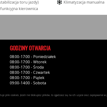
s
t
a
b
i
l
i
z
a
c
j
a
t
o
r
u
j
a
z
d
y
)
K
l
i
m
a
t
y
z
a
c
j
a
m
a
n
u
a
l
n
a
o
f
u
n
k
c
y
j
n
a
k
i
e
r
o
w
n
i
c
a
GODZINY OTWARCIA
08:00-17:00 - Poniedziałek
08:00-17:00 - Wtorek
08:00-17:00 - Środa
08:00-17:00 - Czwartek
08:00-17:00 - Piątek
09:00-14:00 - Sobota
uje pliki cookies. Jeżeli nie blokujesz plików, to zgadzasz się na ich użycie oraz zapisywanie 