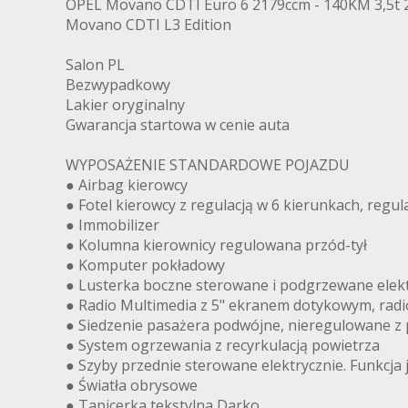
OPEL Movano CDTI Euro 6 2179ccm - 140KM 3,5t 
Movano CDTI L3 Edition
Salon PL
Bezwypadkowy
Lakier oryginalny
Gwarancja startowa w cenie auta
WYPOSAŻENIE STANDARDOWE POJAZDU
● Airbag kierowcy
● Fotel kierowcy z regulacją w 6 kierunkach, regul
● Immobilizer
● Kolumna kierownicy regulowana przód-tył
● Komputer pokładowy
● Lusterka boczne sterowane i podgrzewane elekt
● Radio Multimedia z 5" ekranem dotykowym, radio
● Siedzenie pasażera podwójne, nieregulowane z p
● System ogrzewania z recyrkulacją powietrza
● Szyby przednie sterowane elektrycznie. Funkcj
● Światła obrysowe
● Tapicerka tekstylna Darko