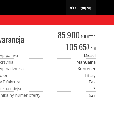
Zaloguj się
85 900
warancja
PLN NETTO
105 657
PLN
y
p
p
a
l
i
w
a
Diesel
k
r
z
y
n
i
a
Manualna
y
p
n
a
d
w
o
z
i
a
Kontener
o
l
o
r
Biały
A
T
f
a
k
t
u
r
a
Tak
i
c
z
b
a
m
i
e
j
s
c
3
U
n
i
k
a
l
n
y
n
u
m
e
r
o
f
e
r
t
y
627