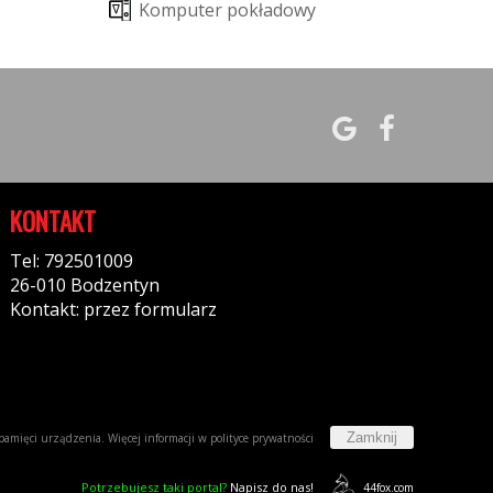
K
o
m
p
u
t
e
r
p
o
k
ł
a
d
o
w
y
KONTAKT
Tel: 792501009
26-010 Bodzentyn
Kontakt: przez formularz
Zamknij
w pamięci urządzenia. Więcej informacji w
polityce prywatności
Potrzebujesz taki portal?
Napisz do nas!
44fox.com