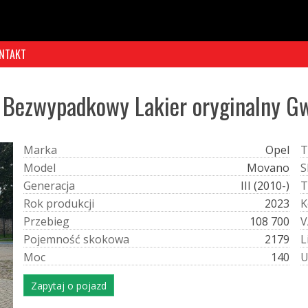
NTAKT
L Bezwypadkowy Lakier oryginalny G
M
a
r
k
a
Opel
T
M
o
d
e
l
Movano
S
G
e
n
e
r
a
c
j
a
III (2010-)
T
R
o
k
p
r
o
d
u
k
c
j
i
2023
K
P
r
z
e
b
i
e
g
108 700
V
P
o
j
e
m
n
o
ś
ć
s
k
o
k
o
w
a
2179
L
M
o
c
140
Zapytaj o pojazd