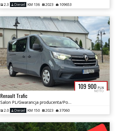
2.3
Diesel
KM 136
2023
109653
109 900
PLN
NETTO
Renault Trafic
Salon PL/Gwarancja producenta/Po serwisie/Perfekt stan/Bezwypadkowy
2.0
Diesel
KM 150
2023
37060