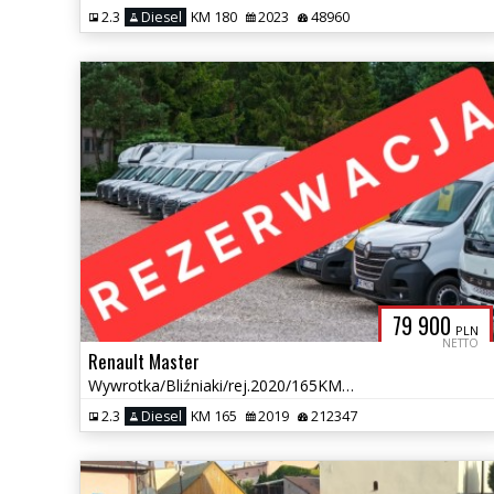
2.3
Diesel
KM 180
2023
48960
79 900
PLN
NETTO
Renault Master
Wywrotka/Bliźniaki/rej.2020/165KM/Salon PL/Super stan/7 osób/Gwarancja
2.3
Diesel
KM 165
2019
212347