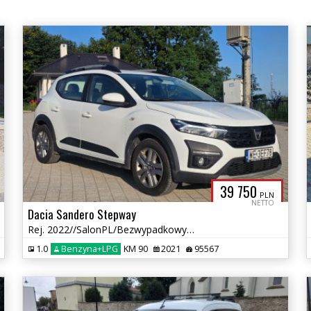
39 750
PLN
NETTO
Dacia Sandero Stepway
Rej. 2022//SalonPL/Bezwypadkowy/Lakier oryginalny/Gwarancja producent
1.0
Benzyna+LPG
KM 90
2021
95567