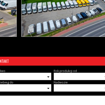
NTAKT
liwo
Rok produkcji od
zebieg do
Nadwozie