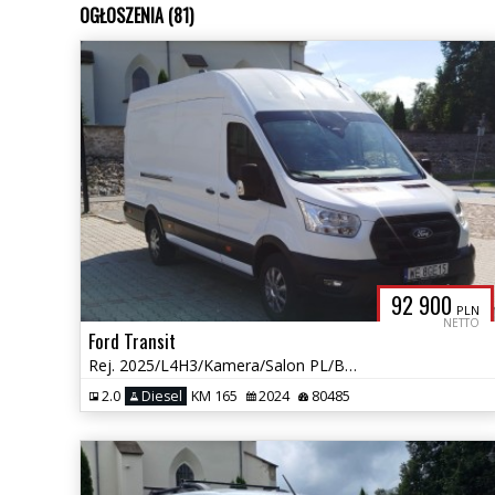
OGŁOSZENIA (81)
92 900
PLN
NETTO
Ford Transit
Rej. 2025/L4H3/Kamera/Salon PL/Bezwypadkowy/RWD/Gwarancja
2.0
Diesel
KM 165
2024
80485