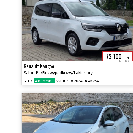
73 100
PLN
NETTO
Renault Kangoo
Salon PL/Bezwypadkowy/Lakier oryginalny/Perfekt stan/Gwarancja
1.3
Benzyna
KM 102
2024
45254