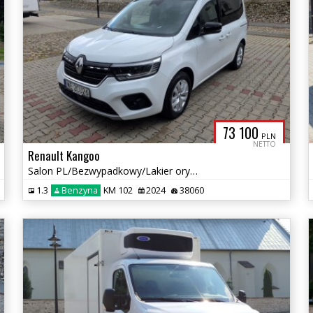
73 100
PLN
NETTO
Renault Kangoo
Salon PL/Bezwypadkowy/Lakier oryginalny/Perfekt stan/Gwarancja
1.3
Benzyna
KM 102
2024
38060