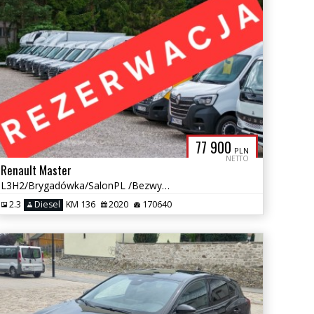
77 900
PLN
NETTO
Renault Master
L3H2/Brygadówka/SalonPL /Bezwypadkowy/7osobowy/Gwarancja
2.3
Diesel
KM 136
2020
170640