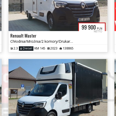
99 900
PLN
NETTO
Renault Master
Chłodnia/Mroźnia/2 komory/Drukarka/Zasilanie 230V/Salon PL/Gwarancja
2.3
Diesel
KM 145
2023
138865