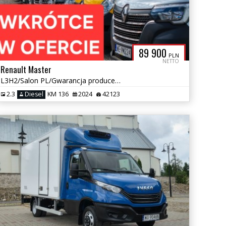
89 900
PLN
NETTO
Renault Master
L3H2/Salon PL/Gwarancja producenta/Tempomat/
2.3
Diesel
KM 136
2024
42123