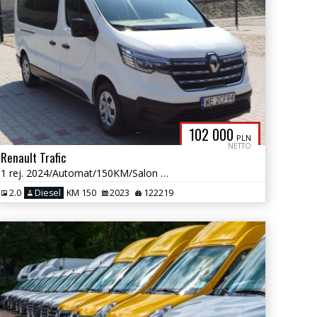
102 000
PLN
NETTO
Renault Trafic
1 rej. 2024/Automat/150KM/Salon PL/Bezwypadkowy/Long/L2H1/ Gwarancja
2.0
Diesel
KM 150
2023
122219