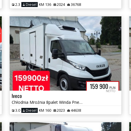
2.3
Diesel
KM 136
2024
36768
159 900
PLN
NETTO
Iveco
Chłodnia Mroźnia 8palet Winda Pneumatyka Salon PL Bezwypadek Gwarancja
3.0
Diesel
KM 160
2023
44638