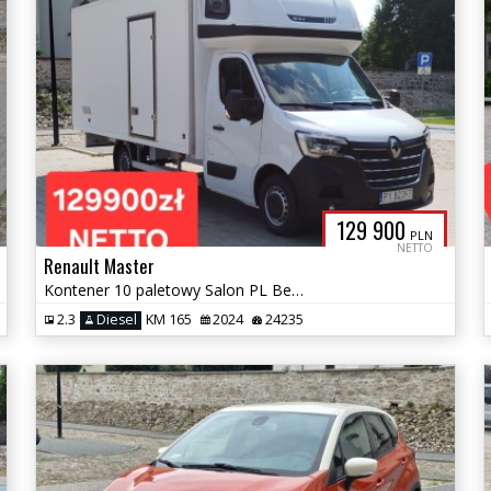
129 900
PLN
NETTO
Renault Master
Kontener 10 paletowy Salon PL Bezwypadkowy Kurnik Gwarancja Jak NOWY
2.3
Diesel
KM 165
2024
24235