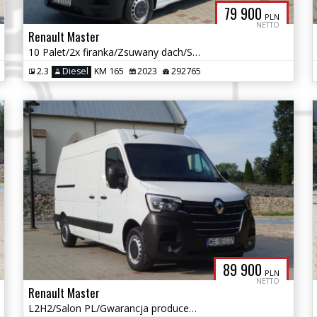
79 900
PLN
NETTO
Renault Master
10 Palet/2x firanka/Zsuwany dach/Salon PL/Pneumatyka/Gwarancja
2.3
Diesel
KM 165
2023
292765
89 900
PLN
NETTO
Renault Master
L2H2/Salon PL/Gwarancja producenta/Tempomat/Jak NOWY