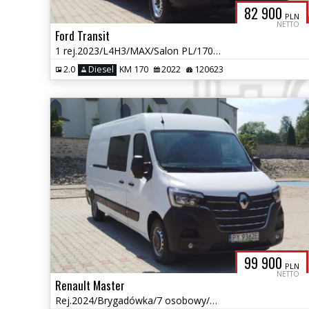
82 900
PLN
NETTO
Ford Transit
1 rej.2023/L4H3/MAX/Salon PL/170KM/Bezwypadkowy/Kamera/Gwarancja
2.0
Diesel
KM 170
2022
120623
99 900
PLN
NETTO
Renault Master
Rej.2024/Brygadówka/7 osobowy/Kamera/Salon PL/180 KM/Gwarancja prod