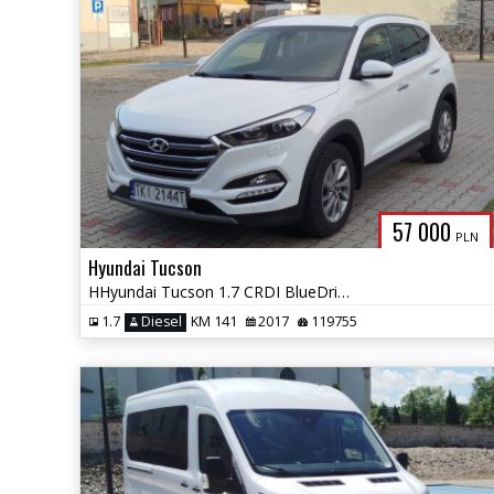
57 000
PLN
Hyundai Tucson
HHyundai Tucson 1.7 CRDI BlueDrive GO Plus 2WD DCT
1.7
Diesel
KM 141
2017
119755