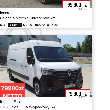
199 900
PLN
NETTO
Iveco
Chłodnia/Mroźnia/Unikat/16tys km/Salon PL/Jak NOWY/Gwarancja
3.0
Diesel
KM 180
2022
16984
79 900
PLN
NETTO
Renault Master
L3H2 Salon PL Bezwypadkowy Gwarancja Serwisowany