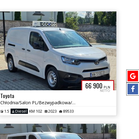
66 900
PLN
NETTO
Toyota
Chłodnia/Salon PL/Bezwypadkowa/Wersja L2/Gwarancja
1.5
Diesel
KM 102
2023
89533