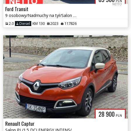
PLN
NETTO
Ford Transit
9 osobowy/Nadmuchy na tył/Salon PL/Bezwypadkowy/Gwarancja
2.0
Diesel
KM 130
2023
117826
28 900
PLN
Renault Captur
Salon PL/1.5 DCI ENERGY INTENS/Po wymianie rozrządu/Ekonomiczny