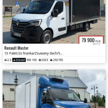
79 900
PLN
NETTO
Renault Master
10 Palet/2x firanka/Zsuwany dach/Salon PL/Pneumatyka/Gwarancja
2.3
Diesel
KM 165
2023
292765