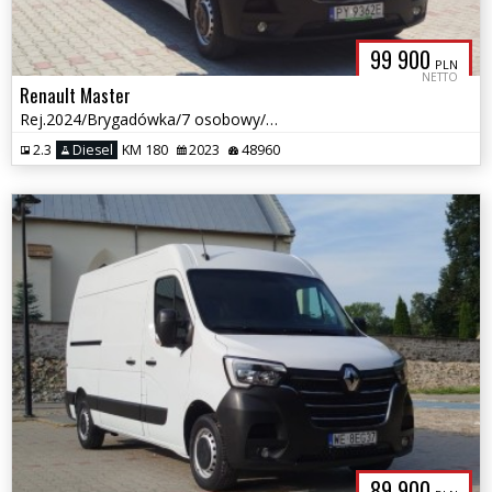
99 900
PLN
NETTO
Renault Master
Rej.2024/Brygadówka/7 osobowy/Kamera/Salon PL/180 KM/Gwarancja prod
2.3
Diesel
KM 180
2023
48960
89 900