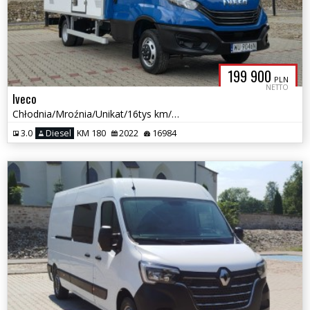
199 900
PLN
NETTO
Iveco
Chłodnia/Mroźnia/Unikat/16tys km/Salon PL/Jak NOWY/Gwarancja
3.0
Diesel
KM 180
2022
16984