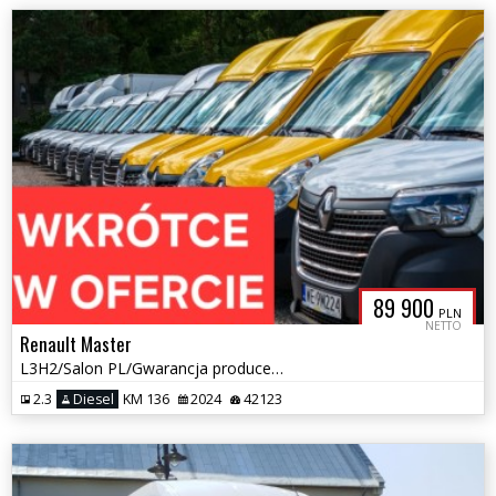
89 900
PLN
NETTO
Renault Master
L3H2/Salon PL/Gwarancja producenta/Tempomat/
2.3
Diesel
KM 136
2024
42123