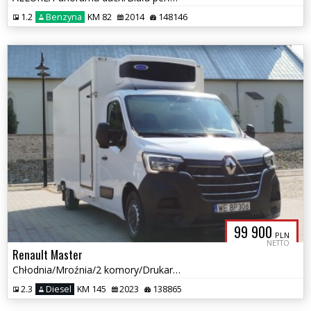
1.2
Benzyna
KM 82
2014
148146
99 900
PLN
NETTO
Renault Master
Chłodnia/Mroźnia/2 komory/Drukarka/Zasilanie 230V/Salon PL/Gwarancja
2.3
Diesel
KM 145
2023
138865