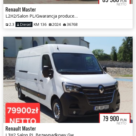
PLN
NETTO
Renault Master
L2H2/Salon PL/Gwarancja producenta/Tempomat/Jak NOWY
2.3
Diesel
KM 136
2024
36768
79 900
PLN
NETTO
Renault Master
L3H2 Salon PL Bezwypadkowy Gwarancja Serwisowany