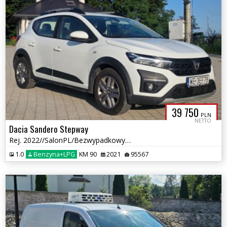
39 750
PLN
NETTO
Dacia Sandero Stepway
Rej. 2022//SalonPL/Bezwypadkowy/Lakier oryginalny/Gwarancja producent
1.0
Benzyna+LPG
KM 90
2021
95567