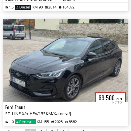
1.5
Diesel
KM 90
2014
164872
69 500
PLN
NETTO
Ford Focus
ST-LINE X/mHEV/155KM/Kamera/Jak NOWY/Gwarancja producenta
1.0
Benzyna
KM 155
2025
8582