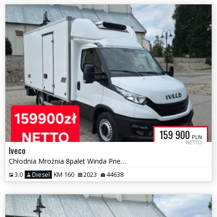
159 900
PLN
NETTO
Iveco
Chłodnia Mroźnia 8palet Winda Pneumatyka Salon PL Bezwypadek Gwarancja
3.0
Diesel
KM 160
2023
44638