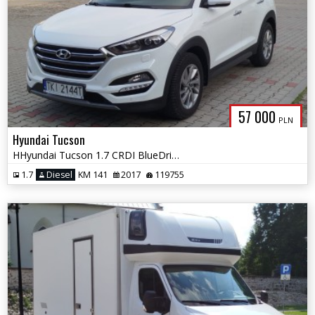
57 000
PLN
Hyundai Tucson
HHyundai Tucson 1.7 CRDI BlueDrive GO Plus 2WD DCT
1.7
Diesel
KM 141
2017
119755