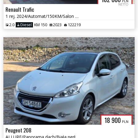
PLN
NETTO
Renault Trafic
1 rej. 2024/Automat/150KM/Salon PL/Bezwypadkowy/Long/L2H1/ Gwarancja
2.0
Diesel
KM 150
2023
122219
18 900
PLN
Peugeot 208
ALLURE/Panorama dach/Biała perła/Salon PL/Gwarancja