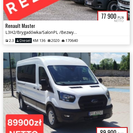
77 900
PLN
NETTO
Renault Master
L3H2/Brygadówka/SalonPL /Bezwypadkowy/7osobowy/Gwarancja
2.3
Diesel
KM 136
2020
170640
89 900