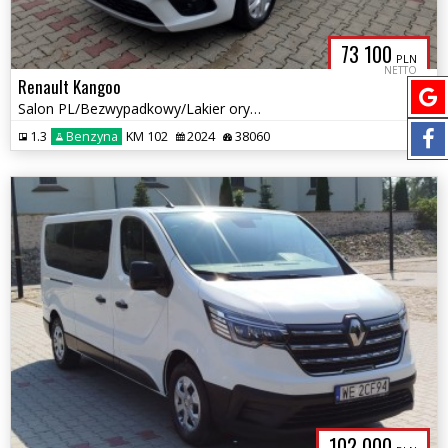
73 100
PLN
NETTO
Renault Kangoo
Salon PL/Bezwypadkowy/Lakier oryginalny/Perfekt stan/Gwarancja
1.3
Benzyna
KM 102
2024
38060
102 000