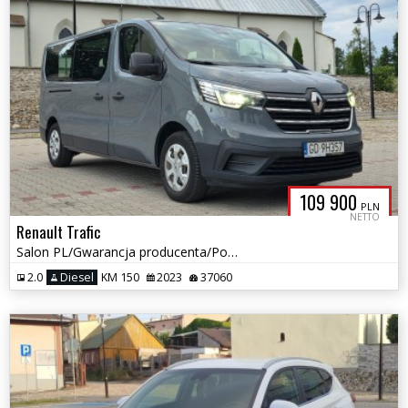
109 900
PLN
NETTO
Renault Trafic
Salon PL/Gwarancja producenta/Po serwisie/Perfekt stan/Bezwypadkowy
2.0
Diesel
KM 150
2023
37060