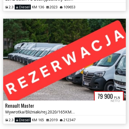
2.3
Diesel
KM 136
2023
109653
79 900
PLN
NETTO
Renault Master
Wywrotka/Bliźniaki/rej.2020/165KM/Salon PL/Super stan/7 osób/Gwarancja
2.3
Diesel
KM 165
2019
212347