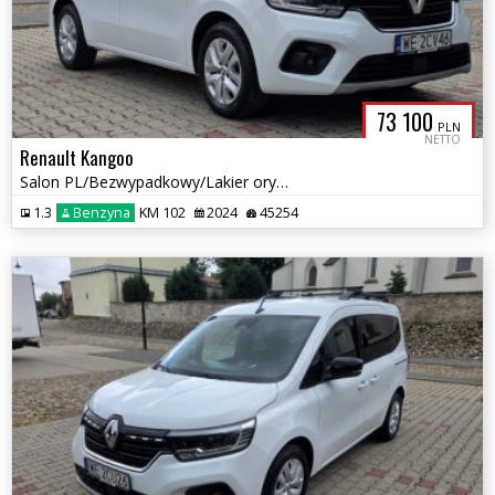
73 100
PLN
NETTO
Renault Kangoo
Salon PL/Bezwypadkowy/Lakier oryginalny/Perfekt stan/Gwarancja
1.3
Benzyna
KM 102
2024
45254