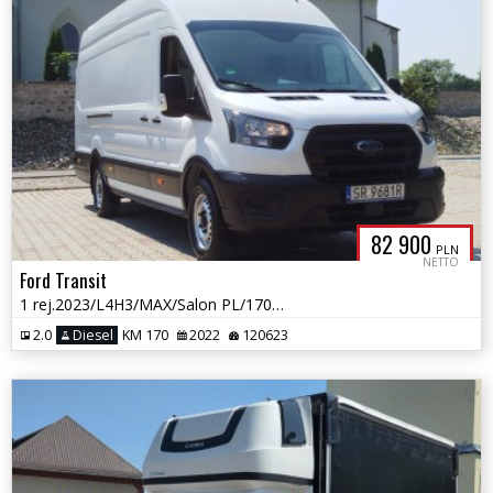
82 900
PLN
NETTO
Ford Transit
1 rej.2023/L4H3/MAX/Salon PL/170KM/Bezwypadkowy/Kamera/Gwarancja
2.0
Diesel
KM 170
2022
120623