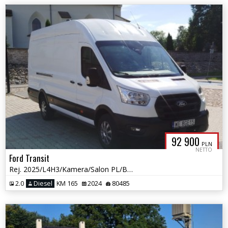
92 900
PLN
NETTO
Ford Transit
Rej. 2025/L4H3/Kamera/Salon PL/Bezwypadkowy/RWD/Gwarancja
2.0
Diesel
KM 165
2024
80485