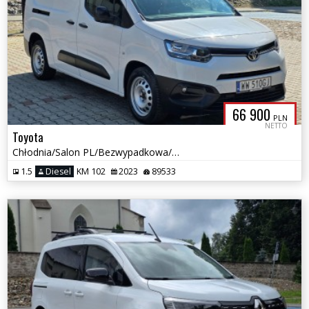
66 900
PLN
NETTO
Toyota
Chłodnia/Salon PL/Bezwypadkowa/Wersja L2/Gwarancja
1.5
Diesel
KM 102
2023
89533