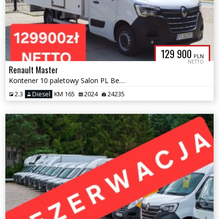
129 900
PLN
NETTO
Renault Master
Kontener 10 paletowy Salon PL Bezwypadkowy Kurnik Gwarancja Jak NOWY
2.3
Diesel
KM 165
2024
24235