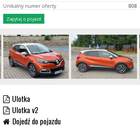
U
n
i
k
a
l
n
y
n
u
m
e
r
o
f
e
r
t
y
808
Zapytaj o pojazd
Ulotka
Ulotka v2
Dojedź do pojazdu