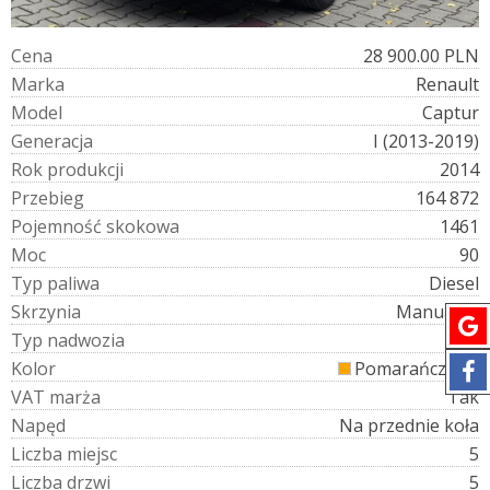
C
e
n
a
28 900.00 PLN
M
a
r
k
a
Renault
M
o
d
e
l
Captur
G
e
n
e
r
a
c
j
a
I (2013-2019)
R
o
k
p
r
o
d
u
k
c
j
i
2014
P
r
z
e
b
i
e
g
164 872
P
o
j
e
m
n
o
ś
ć
s
k
o
k
o
w
a
1461
M
o
c
90
T
y
p
p
a
l
i
w
a
Diesel
S
k
r
z
y
n
i
a
Manualna
T
y
p
n
a
d
w
o
z
i
a
SUV
K
o
l
o
r
Pomarańczowy
V
A
T
m
a
r
ż
a
Tak
N
a
p
ę
d
Na przednie koła
L
i
c
z
b
a
m
i
e
j
s
c
5
L
i
c
z
b
a
d
r
z
w
i
5