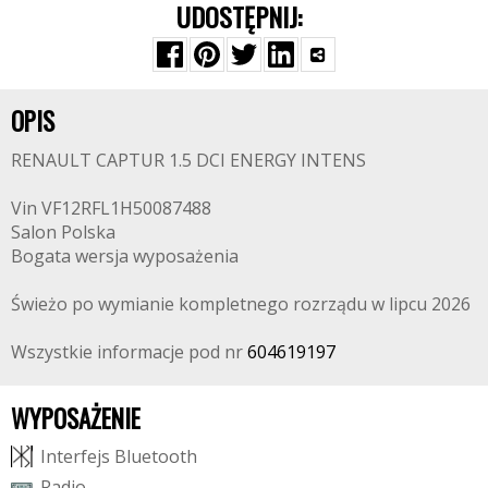
UDOSTĘPNIJ:
OPIS
RENAULT CAPTUR 1.5 DCI ENERGY INTENS
Vin VF12RFL1H50087488
Salon Polska
Bogata wersja wyposażenia
Świeżo po wymianie kompletnego rozrządu w lipcu 2026
Wszystkie informacje pod nr
604619197
WYPOSAŻENIE
I
n
t
e
r
f
e
j
s
B
l
u
e
t
o
o
t
h
R
a
d
i
o