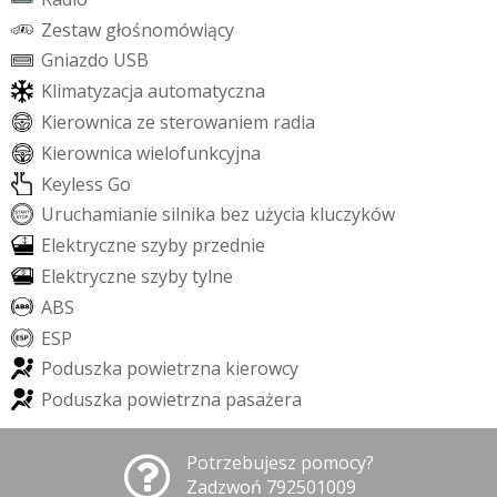
Z
e
s
t
a
w
g
ł
o
ś
n
o
m
ó
w
i
ą
c
y
G
n
i
a
z
d
o
U
S
B
K
l
i
m
a
t
y
z
a
c
j
a
a
u
t
o
m
a
t
y
c
z
n
a
K
i
e
r
o
w
n
i
c
a
z
e
s
t
e
r
o
w
a
n
i
e
m
r
a
d
i
a
K
i
e
r
o
w
n
i
c
a
w
i
e
l
o
f
u
n
k
c
y
j
n
a
K
e
y
l
e
s
s
G
o
U
r
u
c
h
a
m
i
a
n
i
e
s
i
l
n
i
k
a
b
e
z
u
ż
y
c
i
a
k
l
u
c
z
y
k
ó
w
E
l
e
k
t
r
y
c
z
n
e
s
z
y
b
y
p
r
z
e
d
n
i
e
E
l
e
k
t
r
y
c
z
n
e
s
z
y
b
y
t
y
l
n
e
A
B
S
E
S
P
P
o
d
u
s
z
k
a
p
o
w
i
e
t
r
z
n
a
k
i
e
r
o
w
c
y
P
o
d
u
s
z
k
a
p
o
w
i
e
t
r
z
n
a
p
a
s
a
ż
e
r
a
Potrzebujesz pomocy?
Zadzwoń 792501009